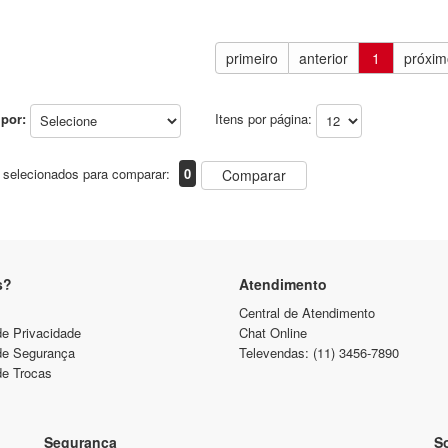
primeiro
anterior
1
próxim
por:
Itens por página:
 selecionados para comparar:
0
Comparar
s?
Atendimento
Central de Atendimento
de Privacidade
Chat Online
 de Segurança
Televendas: (11) 3456-7890
de Trocas
Segurança
So