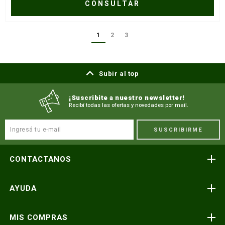
CONSULTAR
1
2
3
Subir al top
¡Suscribite a nuestro newsletter!
Recibí todas las ofertas y novedades por mail.
SUSCRIBIRME
CONTACTANOS
Atención telefónica
AYUDA
(591) 3-3419606
Preguntas frecuentes
Consultas y reclamos
MIS COMPRAS