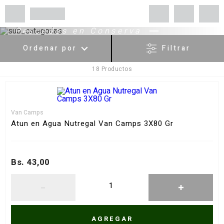
Pescados en Conserva
Ordenar por
Filtrar
18
Productos
Menor Precio
Mayor Precio
Más Vendidos
Van Camps
Más valorados
Atun en Agua Nutregal Van Camps 3X80 Gr
A - Z
Z - A
Bs. 43,00
Fecha de lanzamiento
Mejor descuento
AGREGAR