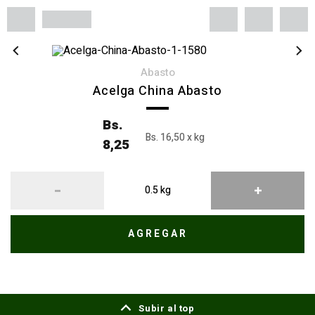
abasto
Acelga China Abasto
Bs.
Bs. 16,50 x kg
8,25
AGREGAR
Subir al top