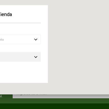
comprar este artícul
cuando el producto e
Tienda
ENVIAR
nto
l.