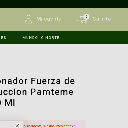
0
Mi cuenta
Carrito
MES
MUNDO IC NORTE
INICIAR SESIÓN
REGISTRARSE
onador Fuerza de
uccion Pamteme
0 Ml
á disponible por el momento, si estas interesado en