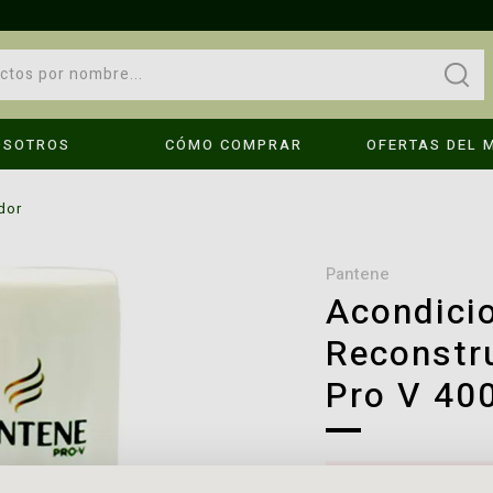
OSOTROS
CÓMO COMPRAR
OFERTAS DEL 
OPS!
dor
No se encontraron resultados
pantene
Acondici
Reconstr
Compruebe los términos introducidos.
Pro V 40
Intenta utilizar una sola palabra.
é hago?
Utilice términos genéricos en la búsqueda.
Busque utilizar sinónimos al término deseado.
Este producto no est