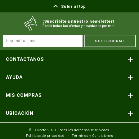
Subir al top
¡Suscribite a nuestro newsletter!
Recibí todas las ofertas y novedades por mail.
SUSCRIBIRME
CONTACTANOS
Atención telefónica
AYUDA
(591) 3-3419606
Preguntas frecuentes
Consultas y reclamos
MIS COMPRAS
consultas@icnorte.com
Medios de pago
Términos y condiciones
Envíos y entregas
UBICACIÓN
Seguinos en:
Política de privacidad
Formulario de contacto
Av. Busch y 3er Anillo Santa Cruz, Bolivia
© IC Norte 2020. Todos los derechos reservados.
Políticas de privacidad
Términos y Condiciones
Mundo IC Norte