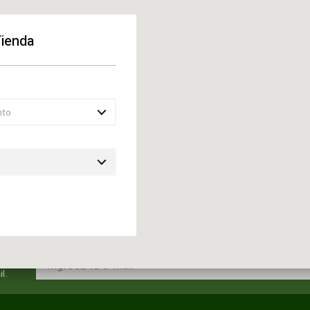
Tienda
nto
l.