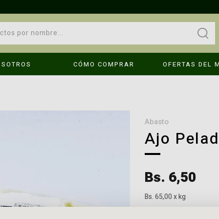
OSOTROS
CÓMO COMPRAR
OFERTAS DEL 
OPS!
No se encontraron resultados
abasto
Ajo Pela
Compruebe los términos introducidos.
Bs. 6,50
Intenta utilizar una sola palabra.
é hago?
Utilice términos genéricos en la búsqueda.
Bs. 65,00 x kg
Busque utilizar sinónimos al término deseado.