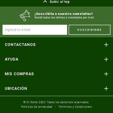
Subir al top
¡Suscribite a nuestro newsletter!
Recibí todas las ofertas y novedades por mail.
SUSCRIBIRME
CONTACTANOS
Atención telefónica
AYUDA
(591) 3-3419606
Preguntas frecuentes
Consultas y reclamos
MIS COMPRAS
consultas@icnorte.com
Medios de pago
Términos y condiciones
Envíos y entregas
UBICACIÓN
Seguinos en:
Política de privacidad
Formulario de contacto
Av. Busch y 3er Anillo Santa Cruz, Bolivia
© IC Norte 2020. Todos los derechos reservados.
Políticas de privacidad
Términos y Condiciones
Mundo IC Norte
Av. America esq. Av. Pando Cochabamba, Bolivia