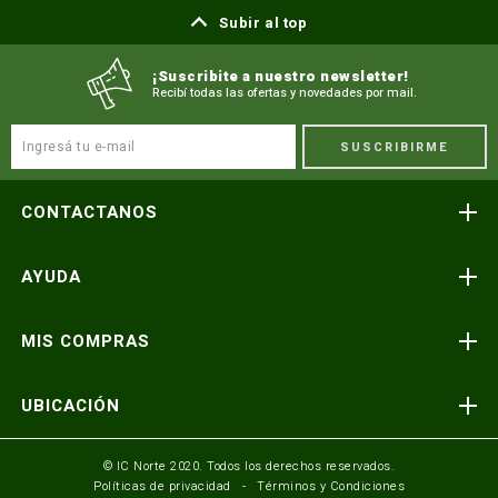
Subir al top
¡Suscribite a nuestro newsletter!
Recibí todas las ofertas y novedades por mail.
SUSCRIBIRME
CONTACTANOS
Atención telefónica
AYUDA
(591) 3-3419606
Preguntas frecuentes
Consultas y reclamos
MIS COMPRAS
consultas@icnorte.com
Medios de pago
Términos y condiciones
Envíos y entregas
UBICACIÓN
Seguinos en:
Política de privacidad
Formulario de contacto
Av. Busch y 3er Anillo Santa Cruz, Bolivia
© IC Norte 2020. Todos los derechos reservados.
Políticas de privacidad
Términos y Condiciones
Mundo IC Norte