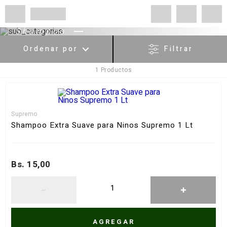
Shampoo
Ordenar por
Filtrar
1
Productos
Menor Precio
Mayor Precio
Más Vendidos
Supremo
Más valorados
Shampoo Extra Suave para Ninos Supremo 1 Lt
A - Z
Z - A
Bs. 15,00
Fecha de lanzamiento
Mejor descuento
AGREGAR