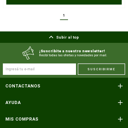
1
Subir al top
¡Suscribite a nuestro newsletter!
Recibí todas las ofertas y novedades por mail.
SUSCRIBIRME
CONTACTANOS
Atención telefónica
AYUDA
(591) 3-3419606
Preguntas frecuentes
Consultas y reclamos
MIS COMPRAS
consultas@icnorte.com
Medios de pago