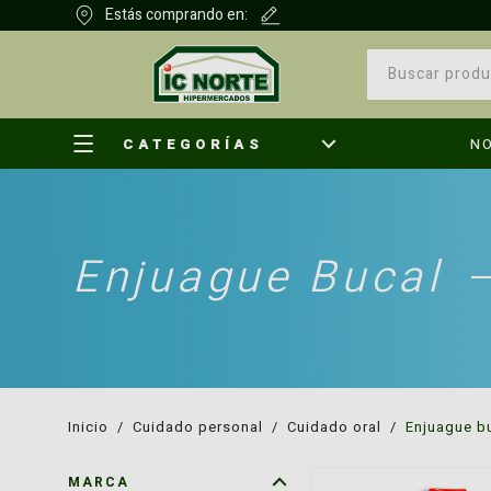
Estás comprando en:
CATEGORÍAS
N
Enjuague Bucal
¿Qu
inicio
/
cuidado personal
/
cuidado oral
/
enjuague b
MARCA