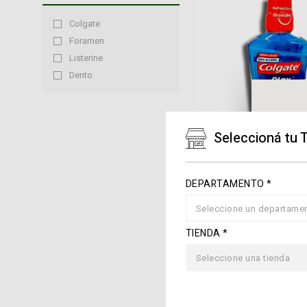
colgate
foramen
listerine
dento
Seleccioná tu 
Colgate
Enjuague Bucal Zero
Colgate Plaz Ice 50
DEPARTAMENTO *
Seleccione un departame
Bs. 53,40
TIENDA *
Seleccione una tienda
AGREGAR