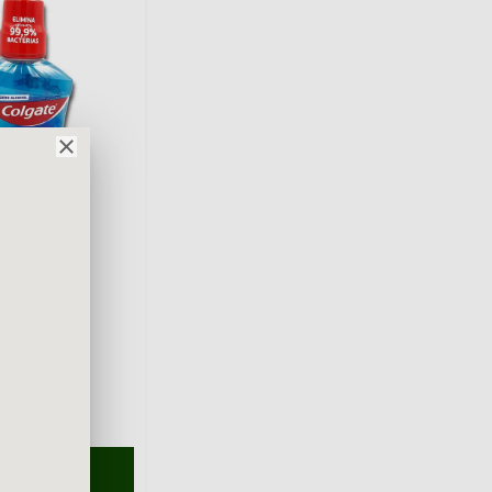
al Plax Ice
Ml
SULTAR