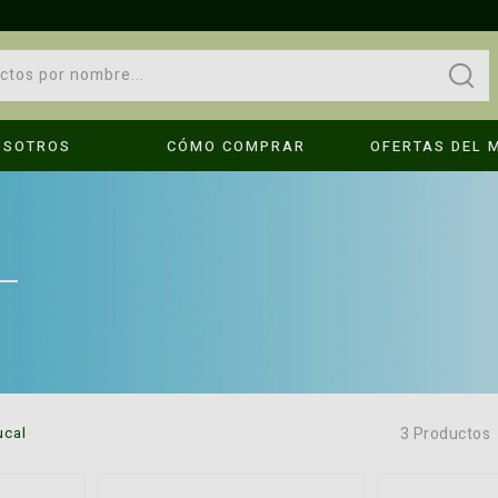
OSOTROS
CÓMO COMPRAR
OFERTAS DEL 
OPS!
No se encontraron resultados
Compruebe los términos introducidos.
Intenta utilizar una sola palabra.
é hago?
Utilice términos genéricos en la búsqueda.
3
Productos
ucal
Busque utilizar sinónimos al término deseado.