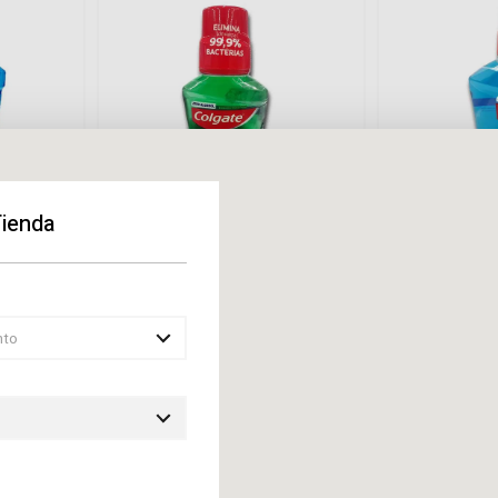
Tienda
Colgate
Colgate
 Alcohol
Enjuague Bucal Plax Ice
Enjuague Buc
0 Ml
Glacial Colgate 250 Ml
Colgate 500 
nto
CONSULTAR
CON