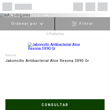
Jaboncillos
Ordenar por
Filtrar
2
Productos
Menor Precio
Mayor Precio
Más Vendidos
Rexona
Más valorados
Jaboncillo Antibacterial Aloe Rexona 3X90 Gr
A - Z
Z - A
Fecha de lanzamiento
Mejor descuento
CONSULTAR