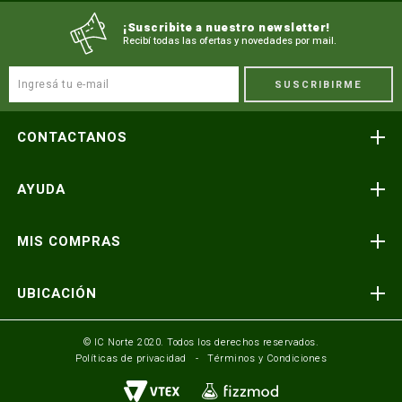
¡Suscribite a nuestro newsletter!
Recibí todas las ofertas y novedades por mail.
SUSCRIBIRME
CONTACTANOS
Atención telefónica
AYUDA
(591) 3-3419606
Preguntas frecuentes
Consultas y reclamos
MIS COMPRAS
consultas@icnorte.com
Medios de pago
Términos y condiciones
Envíos y entregas
UBICACIÓN
Seguinos en:
Política de privacidad
Formulario de contacto
Av. Busch y 3er Anillo Santa Cruz, Bolivia
© IC Norte 2020. Todos los derechos reservados.
Políticas de privacidad
Términos y Condiciones
Mundo IC Norte
Av. America esq. Av. Pando Cochabamba, Bolivia