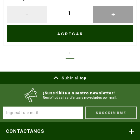
Fecha de lanzamiento
Mejor descuento
AGREGAR
1
Subir al top
¡Suscribite a nuestro newsletter!
Recibí todas las ofertas y novedades por mail.
SUSCRIBIRME
CONTACTANOS