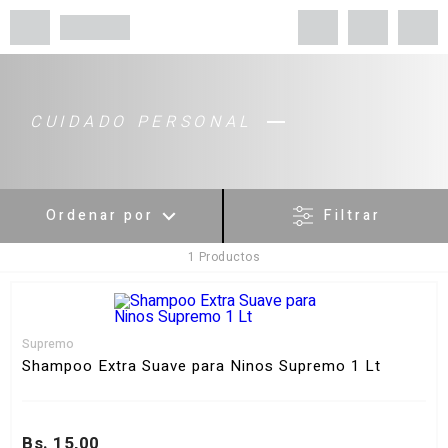
CUIDADO PERSONAL
Ordenar por
Filtrar
1
Productos
Menor Precio
Mayor Precio
Más Vendidos
Supremo
Más valorados
Shampoo Extra Suave para Ninos Supremo 1 Lt
A - Z
Z - A
Bs. 15,00