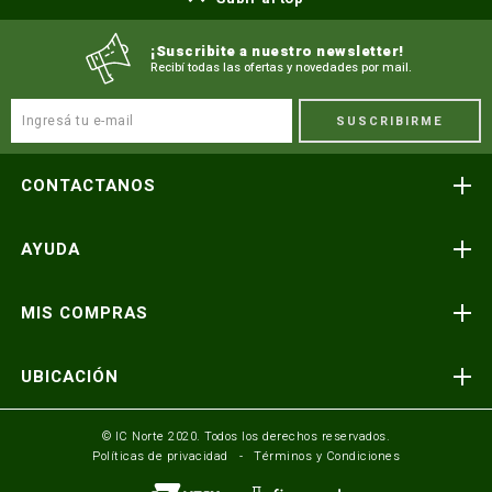
¡Suscribite a nuestro newsletter!
Recibí todas las ofertas y novedades por mail.
SUSCRIBIRME
CONTACTANOS
Atención telefónica
AYUDA
(591) 3-3419606
Preguntas frecuentes
Consultas y reclamos
MIS COMPRAS
consultas@icnorte.com
Medios de pago
Términos y condiciones
Envíos y entregas
UBICACIÓN
Seguinos en:
Política de privacidad
Formulario de contacto
Av. Busch y 3er Anillo Santa Cruz, Bolivia
© IC Norte 2020. Todos los derechos reservados.
Políticas de privacidad
Términos y Condiciones
Mundo IC Norte
Av. America esq. Av. Pando Cochabamba, Bolivia