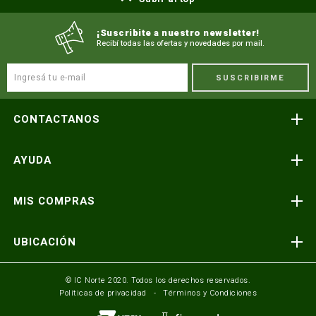
¡Suscribite a nuestro newsletter!
Recibí todas las ofertas y novedades por mail.
SUSCRIBIRME
CONTACTANOS
Atención telefónica
AYUDA
(591) 3-3419606
Preguntas frecuentes
Consultas y reclamos
MIS COMPRAS
consultas@icnorte.com
Medios de pago
Términos y condiciones
Envíos y entregas
UBICACIÓN
Seguinos en:
Política de privacidad
Formulario de contacto
Av. Busch y 3er Anillo Santa Cruz, Bolivia
© IC Norte 2020. Todos los derechos reservados.
Políticas de privacidad
Términos y Condiciones
Mundo IC Norte
Av. America esq. Av. Pando Cochabamba, Bolivia