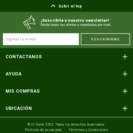
Subir al top
¡Suscribite a nuestro newsletter!
Recibí todas las ofertas y novedades por mail.
SUSCRIBIRME
CONTACTANOS
Atención telefónica
AYUDA
(591) 3-3419606
Preguntas frecuentes
Consultas y reclamos
MIS COMPRAS
consultas@icnorte.com
Medios de pago
Términos y condiciones
Envíos y entregas
UBICACIÓN
Seguinos en:
Política de privacidad
Formulario de contacto
Av. Busch y 3er Anillo Santa Cruz, Bolivia
© IC Norte 2020. Todos los derechos reservados.
Políticas de privacidad
Términos y Condiciones
Mundo IC Norte