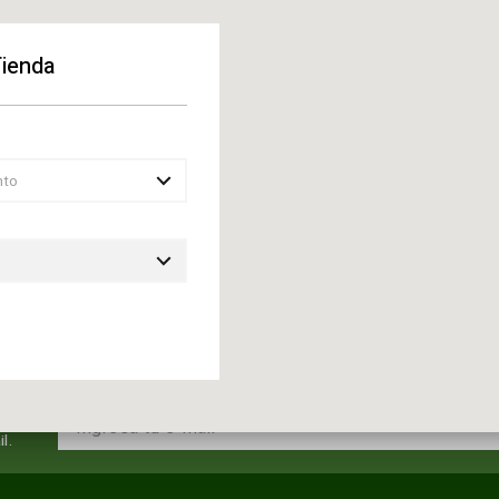
Tienda
ENVIAR
nto
l.