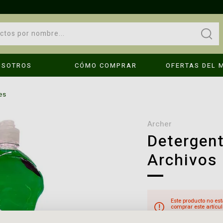
OSOTROS
CÓMO COMPRAR
OFERTAS DEL 
OPS!
es
No se encontraron resultados
archer
Detergent
Archivos
Compruebe los términos introducidos.
Intenta utilizar una sola palabra.
é hago?
Utilice términos genéricos en la búsqueda.
Busque utilizar sinónimos al término deseado.
Este producto no est
comprar este artícul
cuando el producto e