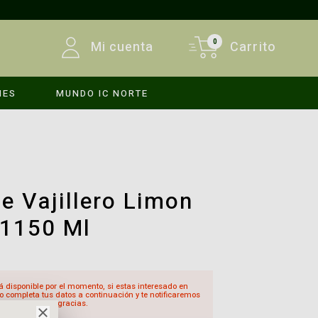
0
Mi cuenta
Carrito
MES
MUNDO IC NORTE
INICIAR SESIÓN
REGISTRARSE
e Vajillero Limon
 1150 Ml
á disponible por el momento, si estas interesado en
o completa tus datos a continuación y te notificaremos
sté disponible, gracias.