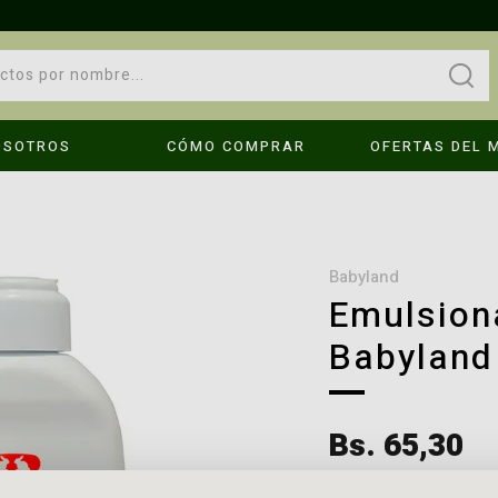
OSOTROS
CÓMO COMPRAR
OFERTAS DEL 
OPS!
No se encontraron resultados
babyland
Emulsion
Babyland
Compruebe los términos introducidos.
Intenta utilizar una sola palabra.
é hago?
Utilice términos genéricos en la búsqueda.
Bs. 65,30
Busque utilizar sinónimos al término deseado.