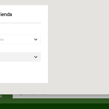
Tienda
nto
l.