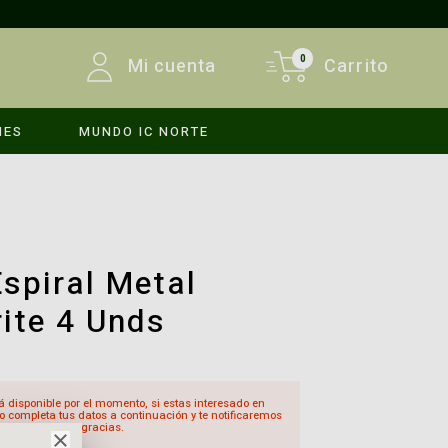
0
Mi cuenta
Carrito
MES
MUNDO IC NORTE
INICIAR SESIÓN
REGISTRARSE
spiral Metal
ite 4 Unds
á disponible por el momento, si estas interesado en
o completa tus datos a continuación y te notificaremos
sté disponible, gracias.