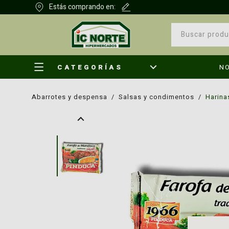
Estás comprando en:
CATEGORÍAS
N
abarrotes y despensa
/
salsas y condimentos
/
harina
¿Qu