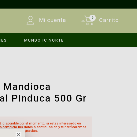
0
Mi cuenta
Carrito
MES
MUNDO IC NORTE
INICIAR SESIÓN
REGISTRARSE
e Mandioca
al Pinduca 500 Gr
á disponible por el momento, si estas interesado en
o completa tus datos a continuación y te notificaremos
sté disponible, gracias.