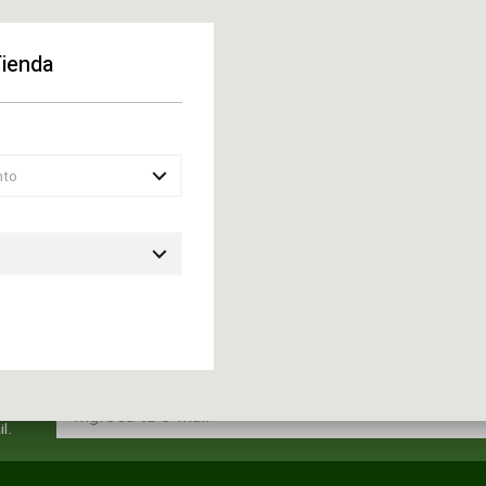
Tienda
ENVIAR
nto
l.