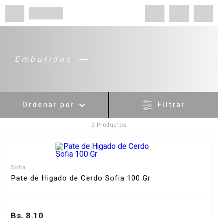
Embutidos
Ordenar por
Filtrar
2
Productos
Menor Precio
Mayor Precio
Más Vendidos
Sofia
Más valorados
Pate de Higado de Cerdo Sofia 100 Gr
A - Z
Z - A
Bs. 8,10