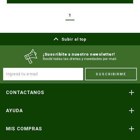
1
Subir al top
¡Suscribite a nuestro newsletter!
Recibí todas las ofertas y novedades por mail.
SUSCRIBIRME
CONTACTANOS
Atención telefónica
AYUDA
(591) 3-3419606
Preguntas frecuentes
Consultas y reclamos
MIS COMPRAS
consultas@icnorte.com
Medios de pago