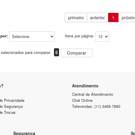
primeiro
anterior
1
próxim
por:
Itens por página:
 selecionados para comparar:
0
Comparar
s?
Atendimento
Central de Atendimento
de Privacidade
Chat Online
 de Segurança
Televendas: (11) 3456-7890
de Trocas
Segurança
So