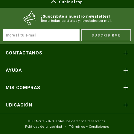
Subir al top
¡Suscribite a nuestro newsletter!
Recibí todas las ofertas y novedades por mail.
SUSCRIBIRME
CONTACTANOS
Atención telefónica
AYUDA
(591) 3-3419606
Preguntas frecuentes
Consultas y reclamos
MIS COMPRAS
consultas@icnorte.com
Medios de pago
Términos y condiciones
Envíos y entregas
UBICACIÓN
Seguinos en:
Política de privacidad
Formulario de contacto
Av. Busch y 3er Anillo Santa Cruz, Bolivia
© IC Norte 2020. Todos los derechos reservados.
Políticas de privacidad
Términos y Condiciones
Mundo IC Norte
Av. America esq. Av. Pando Cochabamba, Bolivia