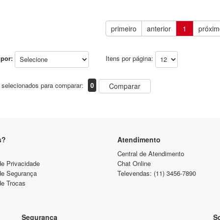
primeiro
anterior
1
próxim
por:
Itens por página:
 selecionados para comparar:
0
Comparar
s?
Atendimento
Central de Atendimento
de Privacidade
Chat Online
 de Segurança
Televendas: (11) 3456-7890
de Trocas
Segurança
So