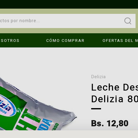
OSOTROS
CÓMO COMPRAR
OFERTAS DEL 
OPS!
No se encontraron resultados
delizia
Leche De
Delizia 8
Compruebe los términos introducidos.
Intenta utilizar una sola palabra.
é hago?
Utilice términos genéricos en la búsqueda.
Bs. 12,80
Busque utilizar sinónimos al término deseado.