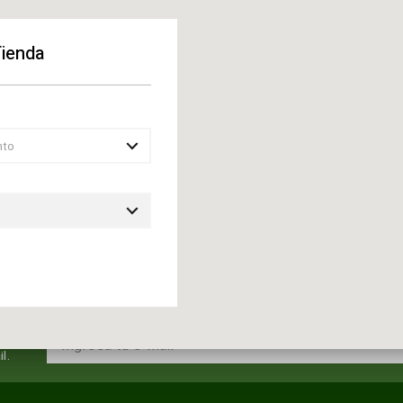
Tienda
nto
l.