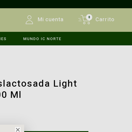
0
Mi cuenta
Carrito
MES
MUNDO IC NORTE
INICIAR SESIÓN
REGISTRARSE
slactosada Light
00 Ml