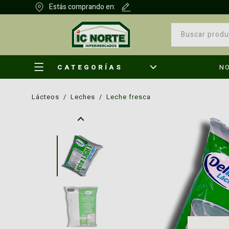
Estás comprando en:
CATEGORÍAS
N
lácteos
/
leches
/
leche fresca
¿Qu