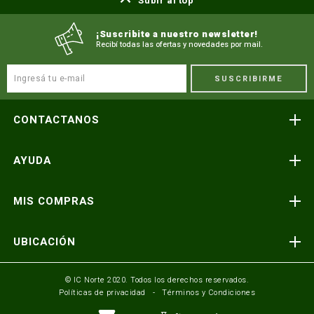
Subir al top
¡Suscribite a nuestro newsletter!
Recibí todas las ofertas y novedades por mail.
SUSCRIBIRME
CONTACTANOS
Atención telefónica
AYUDA
(591) 3-3419606
Preguntas frecuentes
Consultas y reclamos
MIS COMPRAS
consultas@icnorte.com
Medios de pago
Términos y condiciones
Envíos y entregas
UBICACIÓN
Seguinos en:
Política de privacidad
Formulario de contacto
Av. Busch y 3er Anillo Santa Cruz, Bolivia
© IC Norte 2020. Todos los derechos reservados.
Políticas de privacidad
Términos y Condiciones
Mundo IC Norte
Av. America esq. Av. Pando Cochabamba, Bolivia