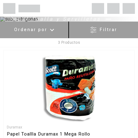
Papel Toalla y Servilletas
Ordenar por
Filtrar
3
Productos
Menor Precio
Mayor Precio
Más Vendidos
Más valorados
A - Z
Z - A
Fecha de lanzamiento
Mejor descuento
Duramax
Papel Toallla Duramax 1 Mega Rollo