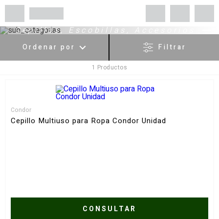
Cepillos, Escobillas, Accesorios
Ordenar por
Filtrar
1
Productos
Menor Precio
Mayor Precio
Más Vendidos
Condor
Más valorados
Cepillo Multiuso para Ropa Condor Unidad
A - Z
Z - A
Fecha de lanzamiento
Mejor descuento
CONSULTAR