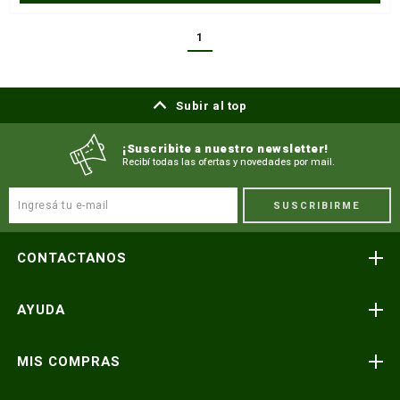
1
Subir al top
¡Suscribite a nuestro newsletter!
Recibí todas las ofertas y novedades por mail.
SUSCRIBIRME
CONTACTANOS
Atención telefónica
AYUDA
(591) 3-3419606
Preguntas frecuentes
Consultas y reclamos
MIS COMPRAS
consultas@icnorte.com
Medios de pago