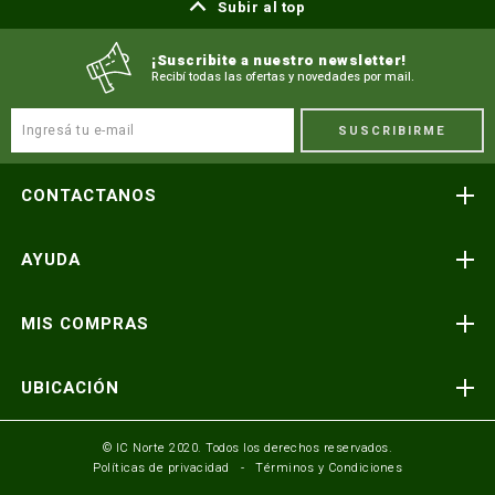
Subir al top
¡Suscribite a nuestro newsletter!
Recibí todas las ofertas y novedades por mail.
SUSCRIBIRME
CONTACTANOS
Atención telefónica
AYUDA
(591) 3-3419606
Preguntas frecuentes
Consultas y reclamos
MIS COMPRAS
consultas@icnorte.com
Medios de pago
Términos y condiciones
Envíos y entregas
UBICACIÓN
Seguinos en:
Política de privacidad
Formulario de contacto
Av. Busch y 3er Anillo Santa Cruz, Bolivia
© IC Norte 2020. Todos los derechos reservados.
Políticas de privacidad
Términos y Condiciones
Mundo IC Norte
Av. America esq. Av. Pando Cochabamba, Bolivia