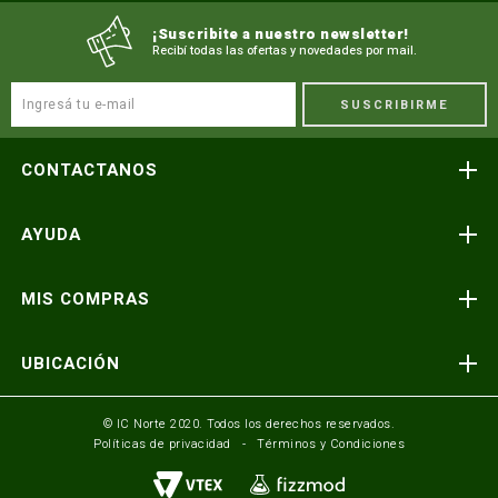
¡Suscribite a nuestro newsletter!
Recibí todas las ofertas y novedades por mail.
SUSCRIBIRME
CONTACTANOS
Atención telefónica
AYUDA
(591) 3-3419606
Preguntas frecuentes
Consultas y reclamos
MIS COMPRAS
consultas@icnorte.com
Medios de pago
Términos y condiciones
Envíos y entregas
UBICACIÓN
Seguinos en:
Política de privacidad
Formulario de contacto
Av. Busch y 3er Anillo Santa Cruz, Bolivia
© IC Norte 2020. Todos los derechos reservados.
Políticas de privacidad
Términos y Condiciones
Mundo IC Norte
Av. America esq. Av. Pando Cochabamba, Bolivia