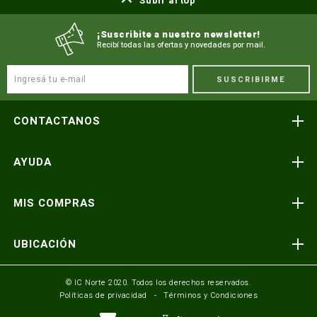
Subir al top
¡Suscribite a nuestro newsletter!
Recibí todas las ofertas y novedades por mail.
SUSCRIBIRME
CONTACTANOS
Atención telefónica
AYUDA
(591) 3-3419606
Preguntas frecuentes
Consultas y reclamos
MIS COMPRAS
consultas@icnorte.com
Medios de pago
Términos y condiciones
Envíos y entregas
UBICACIÓN
Seguinos en:
Política de privacidad
Formulario de contacto
Av. Busch y 3er Anillo Santa Cruz, Bolivia
© IC Norte 2020. Todos los derechos reservados.
Políticas de privacidad
Términos y Condiciones
Mundo IC Norte
Av. America esq. Av. Pando Cochabamba, Bolivia