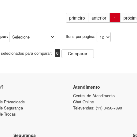
primeiro
anterior
1
próxim
por:
Itens por página:
 selecionados para comparar:
0
Comparar
s?
Atendimento
Central de Atendimento
de Privacidade
Chat Online
 de Segurança
Televendas: (11) 3456-7890
de Trocas
Segurança
So