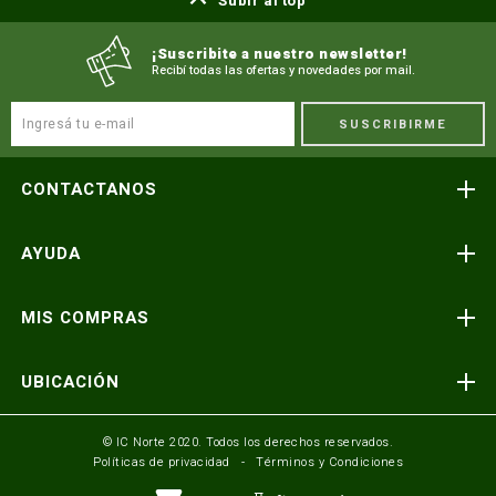
Subir al top
¡Suscribite a nuestro newsletter!
Recibí todas las ofertas y novedades por mail.
SUSCRIBIRME
CONTACTANOS
Atención telefónica
AYUDA
(591) 3-3419606
Preguntas frecuentes
Consultas y reclamos
MIS COMPRAS
consultas@icnorte.com
Medios de pago
Términos y condiciones
Envíos y entregas
UBICACIÓN
Seguinos en:
Política de privacidad
Formulario de contacto
Av. Busch y 3er Anillo Santa Cruz, Bolivia
© IC Norte 2020. Todos los derechos reservados.
Políticas de privacidad
Términos y Condiciones
Mundo IC Norte
Av. America esq. Av. Pando Cochabamba, Bolivia