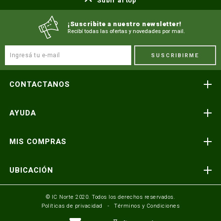
Subir al top
¡Suscribite a nuestro newsletter!
Recibí todas las ofertas y novedades por mail.
SUSCRIBIRME
CONTACTANOS
Atención telefónica
AYUDA
(591) 3-3419606
Preguntas frecuentes
Consultas y reclamos
MIS COMPRAS
consultas@icnorte.com
Medios de pago
Términos y condiciones
Envíos y entregas
UBICACIÓN
Seguinos en:
Política de privacidad
Formulario de contacto
Av. Busch y 3er Anillo Santa Cruz, Bolivia
© IC Norte 2020. Todos los derechos reservados.
Políticas de privacidad
Términos y Condiciones
Mundo IC Norte
Av. America esq. Av. Pando Cochabamba, Bolivia