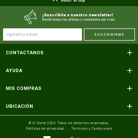
Subir al top
¡Suscribite a nuestro newsletter!
Recibí todas las ofertas y novedades por mail.
SUSCRIBIRME
CONTACTANOS
Atención telefónica
AYUDA
(591) 3-3419606
Preguntas frecuentes
Consultas y reclamos
MIS COMPRAS
consultas@icnorte.com
Medios de pago
Términos y condiciones
Envíos y entregas
UBICACIÓN
Seguinos en:
Política de privacidad
Formulario de contacto
Av. Busch y 3er Anillo Santa Cruz, Bolivia
© IC Norte 2020. Todos los derechos reservados.
Políticas de privacidad
Términos y Condiciones
Mundo IC Norte
Av. America esq. Av. Pando Cochabamba, Bolivia