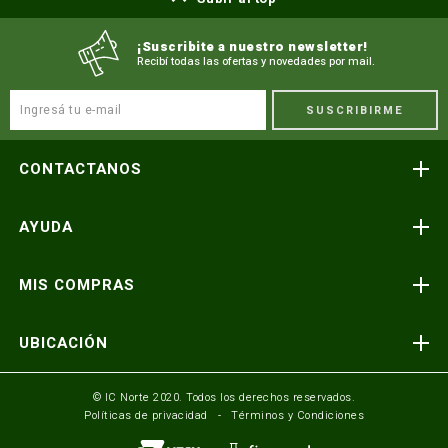
¡Suscribite a nuestro newsletter!
Recibí todas las ofertas y novedades por mail.
SUSCRIBIRME
CONTACTANOS
Atención telefónica
AYUDA
(591) 3-3419606
Preguntas frecuentes
Consultas y reclamos
MIS COMPRAS
consultas@icnorte.com
Medios de pago
Términos y condiciones
Envíos y entregas
UBICACIÓN
Seguinos en:
Política de privacidad
Formulario de contacto
Av. Busch y 3er Anillo Santa Cruz, Bolivia
© IC Norte 2020. Todos los derechos reservados.
Políticas de privacidad
Términos y Condiciones
Mundo IC Norte
Av. America esq. Av. Pando Cochabamba, Bolivia