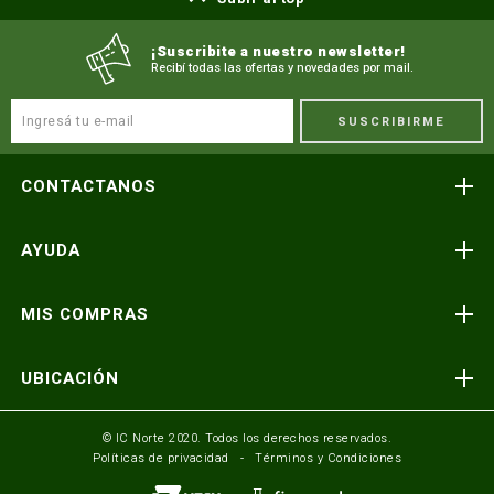
¡Suscribite a nuestro newsletter!
Recibí todas las ofertas y novedades por mail.
SUSCRIBIRME
CONTACTANOS
Atención telefónica
AYUDA
(591) 3-3419606
Preguntas frecuentes
Consultas y reclamos
MIS COMPRAS
consultas@icnorte.com
Medios de pago
Términos y condiciones
Envíos y entregas
UBICACIÓN
Seguinos en:
Política de privacidad
Formulario de contacto
Av. Busch y 3er Anillo Santa Cruz, Bolivia
© IC Norte 2020. Todos los derechos reservados.
Políticas de privacidad
Términos y Condiciones
Mundo IC Norte
Av. America esq. Av. Pando Cochabamba, Bolivia