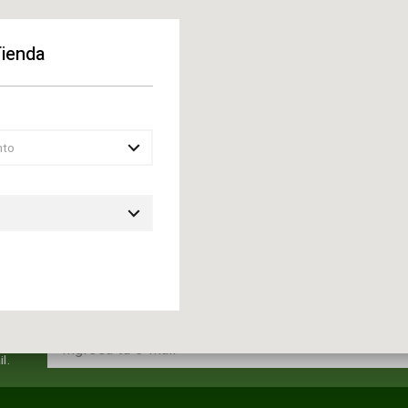
Tienda
ENVIAR
nto
l.