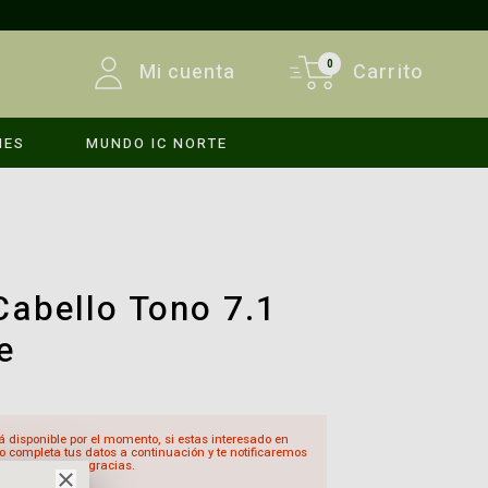
0
Mi cuenta
Carrito
MES
MUNDO IC NORTE
INICIAR SESIÓN
REGISTRARSE
Cabello Tono 7.1
e
á disponible por el momento, si estas interesado en
o completa tus datos a continuación y te notificaremos
sté disponible, gracias.