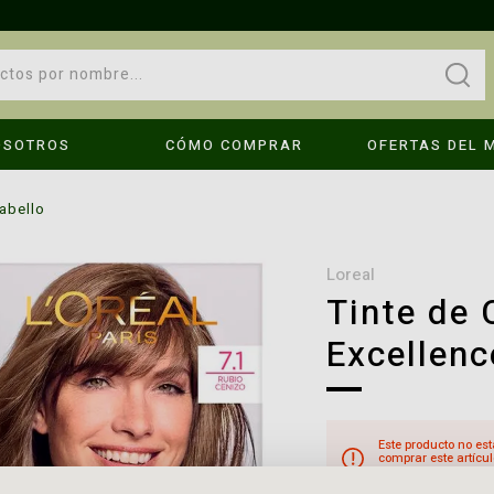
OSOTROS
CÓMO COMPRAR
OFERTAS DEL 
OPS!
cabello
No se encontraron resultados
loreal
Tinte de 
Excellenc
Compruebe los términos introducidos.
Intenta utilizar una sola palabra.
é hago?
Utilice términos genéricos en la búsqueda.
Busque utilizar sinónimos al término deseado.
Este producto no est
comprar este artícul
cuando el producto e