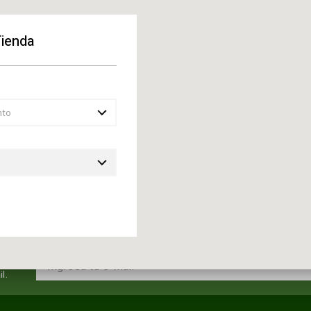
Tienda
nto
l.