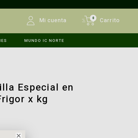
0
Mi cuenta
Carrito
MES
MUNDO IC NORTE
INICIAR SESIÓN
REGISTRARSE
illa Especial en
rigor x kg