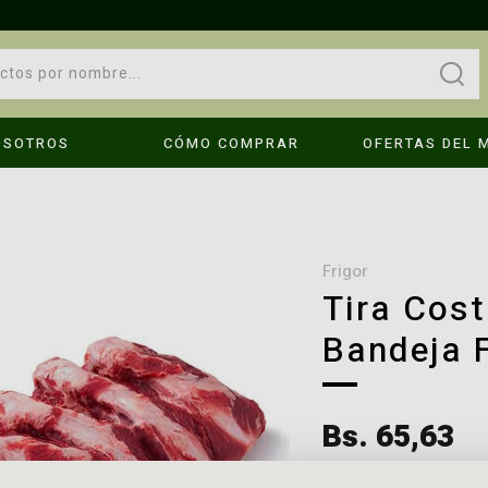
OSOTROS
CÓMO COMPRAR
OFERTAS DEL 
OPS!
No se encontraron resultados
frigor
Tira Cost
Bandeja F
Compruebe los términos introducidos.
Intenta utilizar una sola palabra.
é hago?
Utilice términos genéricos en la búsqueda.
Bs. 65,63
Busque utilizar sinónimos al término deseado.
Bs. 87,50 x kg