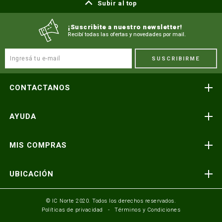
Subir al top
¡Suscribite a nuestro newsletter!
Recibí todas las ofertas y novedades por mail.
SUSCRIBIRME
CONTACTANOS
Atención telefónica
AYUDA
(591) 3-3419606
Preguntas frecuentes
Consultas y reclamos
MIS COMPRAS
consultas@icnorte.com
Medios de pago
Términos y condiciones
Envíos y entregas
UBICACIÓN
Seguinos en:
Política de privacidad
Formulario de contacto
Av. Busch y 3er Anillo Santa Cruz, Bolivia
© IC Norte 2020. Todos los derechos reservados.
Políticas de privacidad
Términos y Condiciones
Mundo IC Norte
Av. America esq. Av. Pando Cochabamba, Bolivia