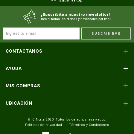
Subir al top
¡Suscribite a nuestro newsletter!
Recibí todas las ofertas y novedades por mail.
SUSCRIBIRME
CONTACTANOS
Atención telefónica
AYUDA
(591) 3-3419606
Preguntas frecuentes
Consultas y reclamos
MIS COMPRAS
consultas@icnorte.com
Medios de pago
Términos y condiciones
Envíos y entregas
UBICACIÓN
Seguinos en:
Política de privacidad
Formulario de contacto
Av. Busch y 3er Anillo Santa Cruz, Bolivia
© IC Norte 2020. Todos los derechos reservados.
Políticas de privacidad
Términos y Condiciones
Mundo IC Norte
Av. America esq. Av. Pando Cochabamba, Bolivia