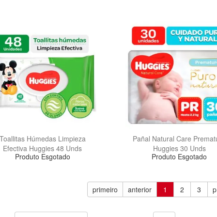
Toallitas Húmedas Limpieza
Pañal Natural Care Premat
Efectiva Huggies 48 Unds
Huggies 30 Unds
Produto Esgotado
Produto Esgotado
primeiro
anterior
1
2
3
p