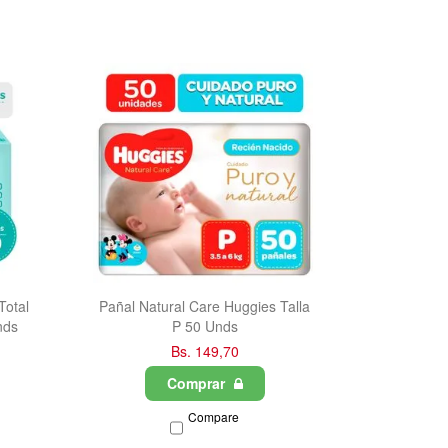
Total
Pañal Natural Care Huggies Talla
nds
P 50 Unds
Bs. 149,70
Comprar
Compare