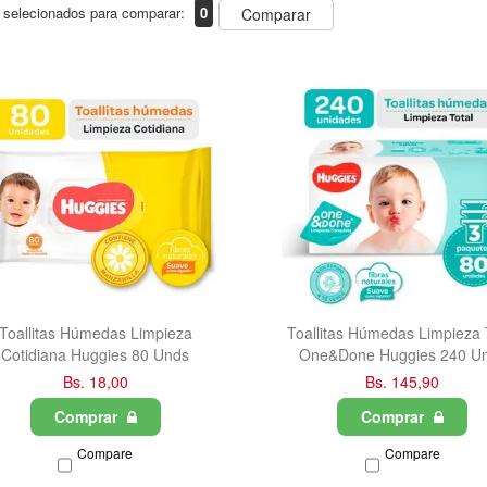
 selecionados para comparar:
0
Comparar
Toallitas Húmedas Limpieza
Toallitas Húmedas Limpieza 
Cotidiana Huggies 80 Unds
One&Done Huggies 240 U
Bs. 18,00
Bs. 145,90
Comprar
Comprar
Compare
Compare