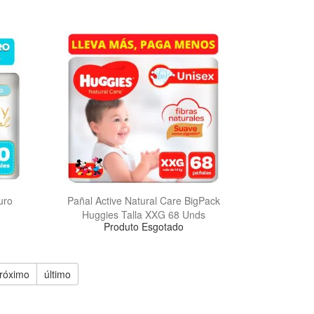
uro
Pañal Active Natural Care BigPack
Huggies Talla XXG 68 Unds
Produto Esgotado
róximo
último